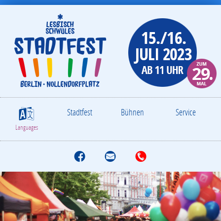
Stadtfest
Bühnen
Service
S
Languages
f
M
T