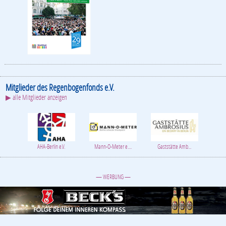
Mitglieder des Regenbogenfonds e.V.
▶ alle Mitglieder anzeigen
AHA-Berlin e.V.
Mann-O-Meter e....
Gaststätte Amb...
— WERBUNG —