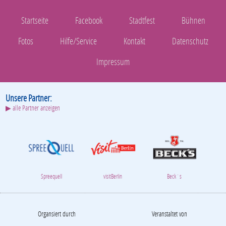
Startseite
Facebook
Stadtfest
Bühnen
Fotos
Hilfe/Service
Kontakt
Datenschutz
Impressum
Unsere Partner:
▶ alle Partner anzeigen
Spreequell
visitBerlin
Beck´s
Organsiert durch
Veranstaltet von