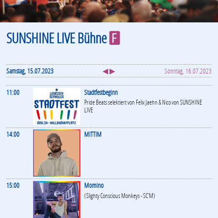
SUNSHINE LIVE Bühne
F
Samstag, 15.07.2023
◀ ▶
Sonntag, 16.07.2023
11:00
Stadtfestbeginn
Pride Beats selektiert von Felix Jaehn & Nico von SUNSHINE
LIVE
14:00
MITTIM
15:00
Momino
(Slighty Conscious Monkeys - SC’M)