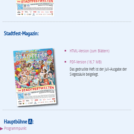
Stadtfest-Magazin:
HTML-Version (zum Blättern)
PDF-Version (16,7 MB)
Das gedruckte Heft ist der Juli-Ausgabe der
Siegessäule beigelegt.
Hauptbühne
:
A
▶ Programmpunkt