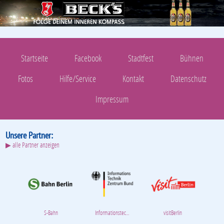
Startseite
Facebook
Stadtfest
Bühnen
Fotos
Hilfe/Service
Kontakt
Datenschutz
Impressum
Unsere Partner:
▶ alle Partner anzeigen
S-Bahn
Informationstec...
visitBerlin