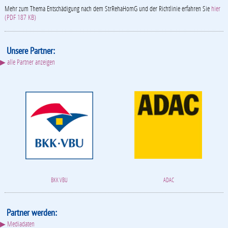
Mehr zum Thema Entschädigung nach dem StrRehaHomG und der Richtlinie erfahren Sie
hier
(PDF 187 KB)
Unsere Partner:
▶ alle Partner anzeigen
BKK VBU
ADAC
Partner werden:
▶ Mediadaten