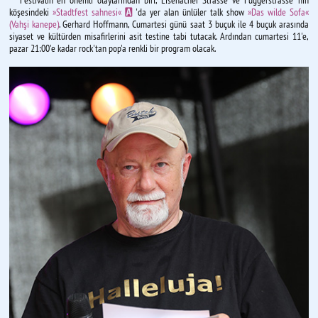
köşesindeki
»Stadtfest sahnesi«
'da yer alan ünlüler talk show
»Das wilde Sofa«
A
(Vahşi kanepe)
. Gerhard Hoffmann, Cumartesi günü saat 3 buçuk ile 4 buçuk arasında
siyaset ve kültürden misafirlerini asit testine tabi tutacak. Ardından cumartesi 11'e,
pazar 21:00'e kadar rock'tan pop'a renkli bir program olacak.