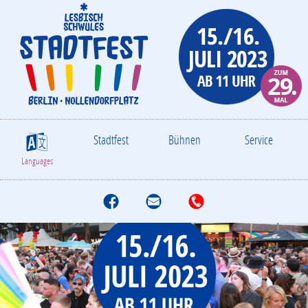
Stadtfest
Bühnen
Service
S
Languages
f
M
T