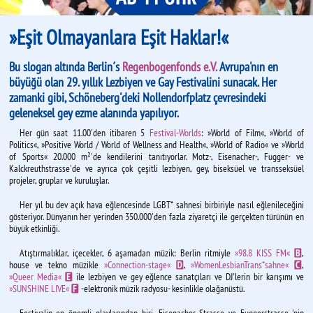
»Eşit Olmayanlara Eşit Haklar!«
Bu slogan altında Berlin´s
Regenbogenfonds e.V.
Avrupa'nın en
büyüğü olan 29. yıllık Lezbiyen ve Gay Festivalini sunacak. Her
zamanki gibi, Schöneberg'deki Nollendorfplatz çevresindeki
geleneksel gey ezme alanında yapılıyor.
Her gün saat 11.00'den itibaren 5
Festival-Worlds
: »World of Film«, »World of
Politics«, »Positive World / World of Wellness and Health«, »World of Radio« ve »World
of Sports« 20.000 m²'de kendilerini tanıtıyorlar. Motz-, Eisenacher-, Fugger- ve
Kalckreuthstrasse'de ve ayrıca çok çeşitli lezbiyen, gey, biseksüel ve transseksüel
projeler, gruplar ve kuruluşlar.
Her yıl bu dev açık hava eğlencesinde LGBT* sahnesi birbiriyle nasıl eğlenileceğini
gösteriyor. Dünyanın her yerinden 350.000'den fazla ziyaretçi ile gerçekten türünün en
büyük etkinliği.
Atıştırmalıklar, içecekler, 6 aşamadan müzik: Berlin ritmiyle
»98.8 KISS FM«
,
B
house ve tekno müzikle
»Connection-stage«
,
»WomenLesbianTrans*sahne«
,
D
C
»Queer Media«
ile lezbiyen ve gey eğlence sanatçıları ve DJ'lerin bir karışımı ve
E
»SUNSHINE LIVE«
-elektronik müzik radyosu- kesinlikle olağanüstü.
F
Festivalin en önemli olaylarından biri, Eisenacher Strasse ve Fuggerstrasse 'nin