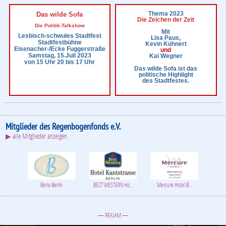
Thema 2023
Das wilde Sofa
Die Zeichen der Zeit
Die Politik-Talkshow
Mit
Lesbisch-schwules Stadtfest
Lisa Paus,
Stadtfestbühne
Kevin Kühnert
Eisenacher-/Ecke Fuggerstraße
und
Samstag, 15.Juli 2023
Kai Wegner
von 15 Uhr 20 bis 17 Uhr
Das wilde Sofa ist das
politische Highlight
des Stadtfestes.
Mitglieder des Regenbogenfonds e.V.
▶ alle Mitglieder anzeigen
Berio Berlin
BEST WESTERN Ho...
Mercure Hotel B...
— REKLAM —